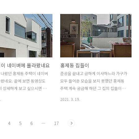
고 애써 위로해 봅니다 현재
했다는 연락을 받았습니다. 인터넷 매체
달고 있습니다 2020. 9. 16
라서 그런지 연락받자 마자 프로젝트가
올라오네요. ​이제 거래도 텃으니...앞으로
도 다른 프로젝트들도 계속 소개되도록
노력해 봐야 겠습니다. ​아래 링크로 들어
가시면 볼 수있습니다. ​
https://www.archdaily.com/944308/yong-
building-daal YONG Building / DAAL
집이 네이버에 올라왔네요
홍제동 집들이
Completed in 2019 in Seongsu-dong
1(il)-ga, South Korea. Images by Bae
 나왔던 홍제동 주택이 네이버
준공을 끝내고 급하게 이사하느라 가구가
Jihun. This project..
왔네요. 끝에 보면 동영상도
모두 들어온 모습을 보지 못했던 홍제동
 좀더 상세하게 보고 싶으시면 동
주택 계속 궁금해 하던 그 집의 집들이가
합니다 ​
있었습니다. 건물을 설계하고 마무리 짓
.
2021. 3. 19.
.post.naver.com/viewer/postView.nhn?
는 긴 여정중에서 제일 짜릿한 순간이 이
=28484763&memberNo=25516952
때인듯 합니다. 건축가의 의도보다 더 멋
페까지! 일러스트 작가 김상
지게 변한 집을 보는 것은 언제나 즐거운
4
5
6
···
17
 단독주택을 짓다(+랜선집들
일입니다. ​건축주는 1층에 작업실 겸 카페
 리빙센스] 이것저것 효율성을 따
를 열었습니다. 커피맛이 훌륭합니다. ​리