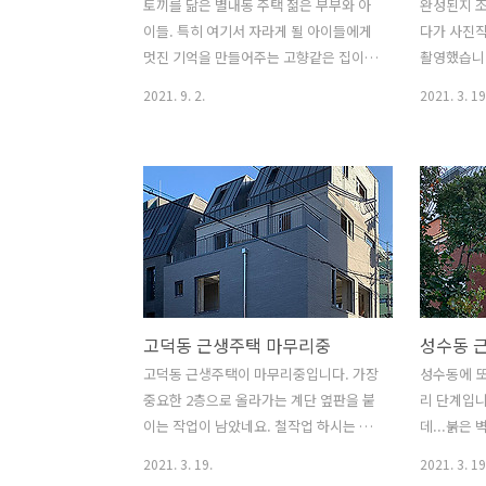
토끼를 닮은 별내동 주택 젊은 부부와 아
완성된지 조
이들. 특히 여기서 자라게 될 아이들에게
다가 사진
멋진 기억을 만들어주는 고향같은 집이
촬영했습니다
되기를 기대해 봅니다. 오랜 고민끝에...
실제보다 (?
2021. 9. 2.
2021. 3. 19
시공하실 분을 정해서 드디어 시작합니
모든 사진
다. 무사히 잘 지어질 수 있기를......
있습니다.​ 20
고덕동 근생주택 마무리중
성수동 
고덕동 근생주택이 마무리중입니다. 가장
성수동에 또
중요한 2층으로 올라가는 계단 옆판을 붙
리 단계입니
이는 작업이 남았네요. 철작업 하시는 분
데...붉은
이 어렵다고 그려셔서 현장미팅이 예정
이네요. 막
2021. 3. 19.
2021. 3. 19
되어있네요. 끝까지 잘 마무리 되었으면
괴롭지만 ..