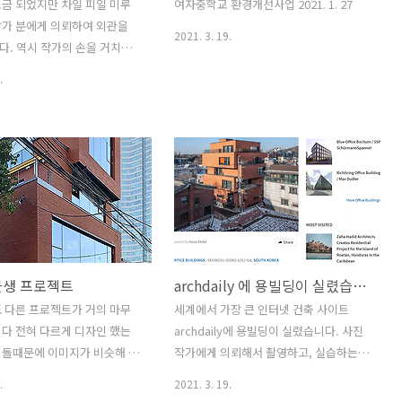
금 되었지만 차일 피일 미루
여자중학교 환경개선사업 2021. 1. 27
작가 분에게 의뢰하여 외관을
2021. 3. 19.
. 역시 작가의 손을 거치니
) 110% 정도 멋있어 지네요.
.
의 저작권은 최진보 작가에게
21. 3. 9
근생 프로젝트
archdaily 에 용빌딩이 실렸습니다
 다른 프로젝트가 거의 마무
세계에서 가장 큰 인터넷 건축 사이트
다 전혀 다르게 디자인 했는
archdaily에 용빌딩이 실렸습니다. 사진
 벽돌때문에 이미지가 비슷해 보
작가에게 의뢰해서 촬영하고, 실습하는
판인데 몇개 실수가 눈에 띄어
송은씨가 도면 컬러링 및 정리를... 안소
.
2021. 3. 19.
.... 그래도 다시는 그렇게 안하
장이 번역을 도와준 덕분에 게재하기로