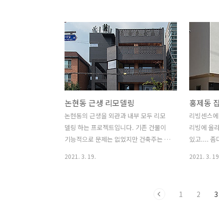
좋겠습니다. 2020. 10. 26
기로 다짐하
외부 유리를 
논현동 근생 리모델링
홍제동 
논현동의 근생을 외관과 내부 모두 리모
리빙센스에
델링 하는 프로젝트입니다. 기존 건물이
리빙에 올라
기능적으로 문제는 없었지만 건축주는 건
있고....
물 외부가 좀 더 세련된 이미지를 나타나
영상을 추천
2021. 3. 19.
2021. 3. 19
길 원했습니다. 발코니의 사용성을 높이
https://m
기 위해서는 프라이버시의 확보가 필요했
volumeNo
고 동시에 채광과 환기가 원활해야 했습
작업실에 카
1
2
3
니다. 고민끝에 나온 해결책은 ....벽돌이
인, 서울에
었습니다. 초콜렛색 어두운 벽돌은 단순
이) [BY