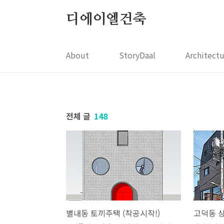
본문 바로가기
디에이엘건축
About
StoryDaal
Architect
전체 글
148
별내동 토끼주택 (착공시작!)
고덕동 