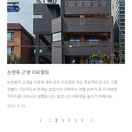
https://www.archdaily.com/944308/yong-building-daal YONG
Building / DAAL Completed in 2019 in Seongsu-dong 1(il)-ga,
South Korea. Images by Bae Jihun. This project..
논현동 근생 리모델링
논현동의 근생을 외관과 내부 모두 리모델링 하는 프로젝트입니다. 기존
건물이 기능적으로 문제는 없었지만 건축주는 건물 외부가 좀 더 세련된
이미지를 나타나길 원했습니다. 발코니의 사용성을 높이기 위해서는 프
라이버시의 확보가 필요했고 동시에 채광과 환기가 원활해야 했습니다.
2021. 3. 19.
고민끝에 나온 해결책은 ....벽돌이었습니다. 초콜렛색 어두운 벽돌은 단
순하면서도 중후한 이미지의 건물로 변신을 도와주네요... 가장 맘에 드
1
2
3
4
5
6
는 부분입니다. 채광과 환기를 충족하면서 건물의 단순함을 해치지 않기
위해 난간부분은 벽돌 영롱쌓기를 적용했습니다. 내부는 기존 가벽들을