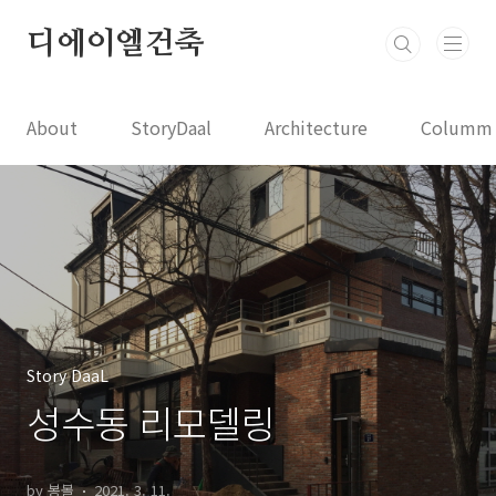
본문 바로가기
디에이엘건축
About
StoryDaal
Architecture
Columm
Story DaaL
성수동 리모델링
by 봉볼
2021. 3. 11.