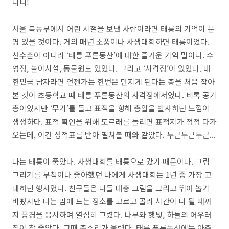
다니!
서울 북동부에서 어린 시절을 보낸 사람이라면 태릉의 기억이 분
명 있을 것이다. 거의 매년 소풍이나 사생대회하면 태릉이었다.
선수촌이 아니라 ‘태릉 푸른동산’에 대한 즐거운 기억 말이다. 수
영장, 놀이시설, 동물원도 있었다. 그리고 ‘사격장’이 있었다. 대
한민국 남자라면 언젠가는 한번은 만지게 된다는 총을 처음 잡아
본 것이 초등학교 때 태릉 푸른동산의 사격장에서였다. 비록 공기
총이었지만 ‘무기’를 들고 표적을 향해 총알을 발사하던 느낌이
생생하다. 표적 확인을 위해 도르래를 돌리면 표적지가 점점 다가
오는데, 이건 성적표를 받아 펼쳐볼 때와 같았다. 두근두근두근...
나는 태릉이 좋았다. 사생대회를 태릉으로 갔기 때문이다. 그림
그리기를 무척이나 좋아했던 나에게 사생대회는 1년 중 가장 고
대하던 행사였다. 친구들은 다들 대충 그림을 그리고 뛰어 놀기
바빴지만 나는 맘에 드는 장소를 고르고 골라 시간이 다 될 때까
지 풍경을 응시하며 열심히 그렸다. 나무와 햇빛, 하늘의 어우러
짐이 참 좋았다. 그때 총소리가 울렸다. 태릉 푸른동산에는 아주