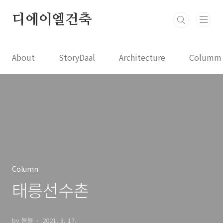
본문 바로가기
디에이엘건축
About
StoryDaal
Architecture
Columm
Column
태릉선수촌
by 봉볼
2021. 3. 17.