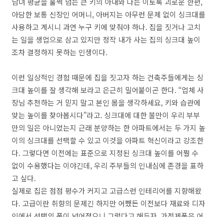
남녀 평균을 훌쩍 넘는 큰 키의 아내와 나는 이토록 괴로운 한편,
아담한 보통 신장인 어머니, 아버지는 아무런 문제 없이 싱크대를
사용하고 계시니 과연 누구 키에 맞춰야 하나. 집을 짓거나 고치
는 일을 생업으로 삼고 있지만 정작 내가 사는 집의 싱크대 높이
조차 결정하지 못하는 인생이다.
이런 일상적인 경험 때문에 집을 짓고자 하는 건축주들에게는 싱
크대 높이를 잘 생각해 보라고 은근히 밀어붙이곤 한다. “업체 사
장님 추천하는 거 믿지 말고 본인 몸을 생각하세요, 키와 습관에
맞는 높이를 찾아봅시다”라고. 싱크대에 대한 불만이 우리 부부
만의 일은 아니었는지 근래 분양하는 한 아파트에서는 두 가지 높
이의 싱크대를 선택할 수 있고 이것을 아파트 혁신이라고 강조한
다. 그렇다면 이전에는 표준으로 지정된 싱크대 높이를 어쩔 수
없이 수용했다는 이야긴데, 우리 주부들의 인내심에 존경을 표하
고 싶다.
실제로 집은 점점 평수가 커지고 고급스런 인테리어를 지향해왔
다. 고급이란 취향의 문제긴 하지만 어쨌든 이전보다 재료와 디자
인에서 선택의 폭이 넓어졌으니 그렇다고 해두자. 가전제품은 어