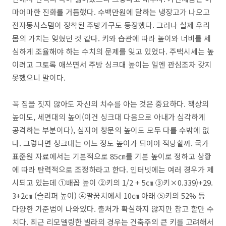
마어마한 진화를 거듭했다. 수백만원에 달하는 냉장고가 나오고
전자동시스템이 장착된 주방가구도 등장했다. 그러나 실제 우리
몸의 가치는 잊혔던 것 같다. 키와 습관에 따라 높이와 너비를 세
심하게 조율해야 하는 수치의 문제를 잊고 있었다. 주택시세는 높
이려고 그토록 애쓰면서 주방 싱크대 높이는 일엔 관심조차 갖지
못했으니 말이다.
꼭 집을 짓지 않아도 자신의 치수를 아는 것은 중요하다. 책상의
높이도, 세면대의 높이(이건 싱크대 다음으로 아내가 심각하게
공격하는 부분이다), 심지어 창문의 높이도 모두 다를 수밖에 없
다. 그렇다면 싱크대는 어느 정도 높이가 되어야 적당할까. 국가
표준원 자료에서는 기본적으로 85㎝를 기본 높이로 정하고 상황
에 따라 탄력적으로 조정하라고 한다. 인터넷에는 여러 경우가 제
시되고 있는데 ①배꼽 높이 ②키의 1/2 + 5㎝ ③키×0.339)+29.
3+2㎝ (슬리퍼 높이) ④팔꿈치에서 10㎝ 아래 ⑤키의 52% 등
다양한 기준법이 나와있다. 출처가 확실하지 않지만 참고 할만 수
치다. 최근 리모델링한 빌라의 경우는 건축주의 큰 키를 고려해서