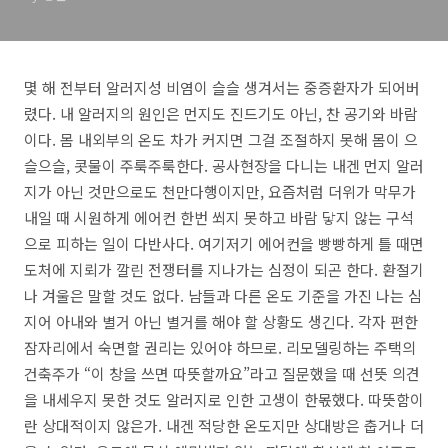
몇 해 전부터 알러지성 비염이 슬슬 생겨서는 중증환자가 되어버
렸다. 내 알러지의 원인은 먼지도 진드기도 아닌, 찬 공기와 바람
이다. 몸 내외부의 온도 차가 커지면 그걸 조절하지 못해 몸이 으
슬으슬, 콧물이 주룩주룩한다. 공사현장을 다니는 내겐 먼지 알러
지가 아닌 것만으로도 천만다행이지만, 요즘처럼 더위가 막무가
내일 때 시원하게 에어컨 한번 쐬지 못하고 바람 닿지 않는 구석
으로 피하는 일이 다반사다. 여기저기 에어컨을 빵빵하게 틀 때면
도처에 지뢰가 깔린 전쟁터를 지나가는 심정이 되곤 한다. 환절기
나 겨울은 말할 것도 없다. 남들과 다른 온도 기준을 가진 나는 심
지어 아내와 별거 아닌 별거를 해야 할 상황도 생긴다. 각자 편한
잠자리에서 숙면할 권리는 있어야 하므로. 리모델링하는 주택의
건축주가 “이 창을 쓰면 따뜻할까요”라고 질문했을 때 선뜻 의견
을 내세우지 못한 것도 알러지로 인한 고생이 한몫했다. 따뜻함이
란 상대적이지 않은가. 내겐 적당한 온도지만 상대방은 춥거나 더