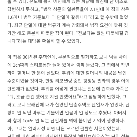
울 수 있다. 온도에 몹시 예민해져 있는 까닭에 확신에 찬 어조로
답변하지 못하고, “법적 창문의 열관류율이 2.1인데 이 집의 창은
1.6이니 법적 기준보다 더 단열이 잘됩니다”라고 할 수밖에 없었
다. 최근 단열에 대한 법규가 계속 강화돼서 법적 요건에 맞춰 짓
기만 해도 충분히 따뜻한 집이 된다. “전보다는 훨씬 따뜻해질 겁
니다”라는 대답은 확실히 할 수 있었다.
이 집은 30년 된 주택인데, 부분적으로 철거하고 보니 벽돌 사이
에 1㎝짜리 스티로폼만 들어 있어서 깜짝 놀랐다. 그 집에서 작년
까지 할머니 한 분이 살았다. 추위에 대한 할머니의 내공은 달인
수준이었을 것이다. 한창 리모델링 중인 평창동 빌라의 경우 아예
단열재가 없었다. 추위를 어떻게 견뎠냐는 질문에 건축주 가족은
“뭐, 조금 춥긴 했어도 지낼 만했어요”라고 담담하게 말했다. 그
러고 보니 오래전에 내가 살았던 단층주택도 단열재가 없었다. 난
방이 안 되던 마루는 겨울이면 얼음이 얼 정도로 추웠다. 아버지
와 함께 1㎝도 안 되는 단열재를 벽에 붙이던 기억이 생생하다.
아, 그때는 알러지성 비염 따윈 모르던 팔팔한 시절이었는데.
단열에 대한 관심이 커지면서 등장한 ‘패시브하우스’는 단열 성능