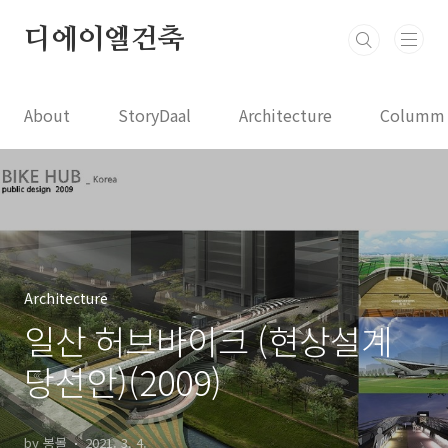
본문 바로가기
디에이엘건축
About
StoryDaal
Architecture
Columm
Architecture
일산 허브바이크 (현상설계
당선안)(2009)
by 봉볼
2021. 3. 4.