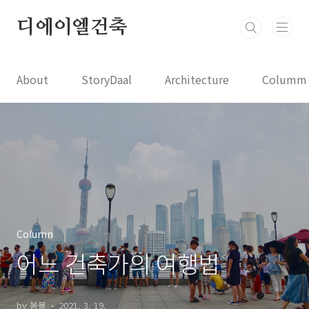
본문 바로가기
디에이엘건축
About
StoryDaal
Architecture
Columm
Column
어느 건축가의 여행법
by 봉볼
2021. 3. 19.