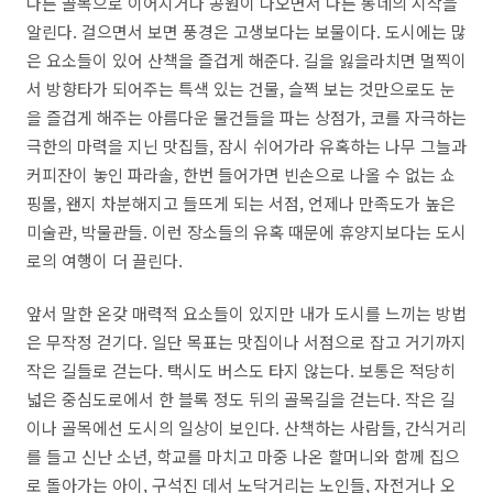
다른 골목으로 이어지거나 공원이 나오면서 다른 동네의 시작을
알린다. 걸으면서 보면 풍경은 고생보다는 보물이다. 도시에는 많
은 요소들이 있어 산책을 즐겁게 해준다. 길을 잃을라치면 멀찍이
서 방향타가 되어주는 특색 있는 건물, 슬쩍 보는 것만으로도 눈
을 즐겁게 해주는 아름다운 물건들을 파는 상점가, 코를 자극하는
극한의 마력을 지닌 맛집들, 잠시 쉬어가라 유혹하는 나무 그늘과
커피잔이 놓인 파라솔, 한번 들어가면 빈손으로 나올 수 없는 쇼
핑몰, 왠지 차분해지고 들뜨게 되는 서점, 언제나 만족도가 높은
미술관, 박물관들. 이런 장소들의 유혹 때문에 휴양지보다는 도시
로의 여행이 더 끌린다.
앞서 말한 온갖 매력적 요소들이 있지만 내가 도시를 느끼는 방법
은 무작정 걷기다. 일단 목표는 맛집이나 서점으로 잡고 거기까지
작은 길들로 걷는다. 택시도 버스도 타지 않는다. 보통은 적당히
넓은 중심도로에서 한 블록 정도 뒤의 골목길을 걷는다. 작은 길
이나 골목에선 도시의 일상이 보인다. 산책하는 사람들, 간식거리
를 들고 신난 소년, 학교를 마치고 마중 나온 할머니와 함께 집으
로 돌아가는 아이, 구석진 데서 노닥거리는 노인들, 자전거나 오