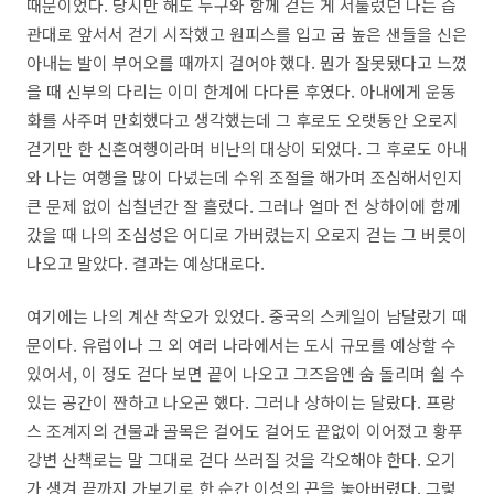
때문이었다. 당시만 해도 누구와 함께 걷는 게 서툴렀던 나는 습
관대로 앞서서 걷기 시작했고 원피스를 입고 굽 높은 샌들을 신은
아내는 발이 부어오를 때까지 걸어야 했다. 뭔가 잘못됐다고 느꼈
을 때 신부의 다리는 이미 한계에 다다른 후였다. 아내에게 운동
화를 사주며 만회했다고 생각했는데 그 후로도 오랫동안 오로지
걷기만 한 신혼여행이라며 비난의 대상이 되었다. 그 후로도 아내
와 나는 여행을 많이 다녔는데 수위 조절을 해가며 조심해서인지
큰 문제 없이 십칠년간 잘 흘렀다. 그러나 얼마 전 상하이에 함께
갔을 때 나의 조심성은 어디로 가버렸는지 오로지 걷는 그 버릇이
나오고 말았다. 결과는 예상대로다.
여기에는 나의 계산 착오가 있었다. 중국의 스케일이 남달랐기 때
문이다. 유럽이나 그 외 여러 나라에서는 도시 규모를 예상할 수
있어서, 이 정도 걷다 보면 끝이 나오고 그즈음엔 숨 돌리며 쉴 수
있는 공간이 짠하고 나오곤 했다. 그러나 상하이는 달랐다. 프랑
스 조계지의 건물과 골목은 걸어도 걸어도 끝없이 이어졌고 황푸
강변 산책로는 말 그대로 걷다 쓰러질 것을 각오해야 한다. 오기
가 생겨 끝까지 가보기로 한 순간 이성의 끈을 놓아버렸다. 그렇