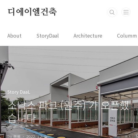
본문 바로가기
디에이엘건축
About
StoryDaal
Architecture
Columm
Story DaaL
소낙스 파크 (원주) 가 오픈했
습니다
by 봉볼
2022. 12. 6.